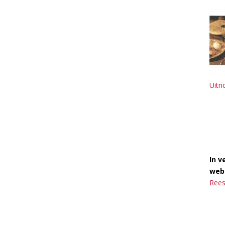
Uitn
In v
webs
Rees