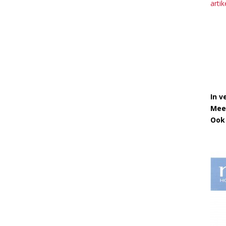
arti
In v
Mee
Ook 