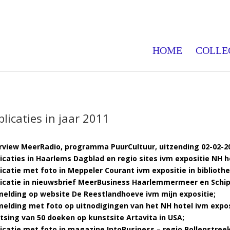
HOME
COLLE
licaties in jaar 2011
rview MeerRadio, programma PuurCultuur, uitzending 02-02-2
icaties in Haarlems Dagblad en regio sites ivm expositie NH h
icatie met foto in Meppeler Courant ivm expositie in biblioth
icatie in nieuwsbrief MeerBusiness Haarlemmermeer en Schip
elding op website De Reestlandhoeve ivm mijn expositie;
elding met foto op uitnodigingen van het NH hotel ivm expos
tsing van 50 doeken op kunstsite Artavita in USA;
icatie met foto in magazine IntoBusiness – regio Bollenstreek