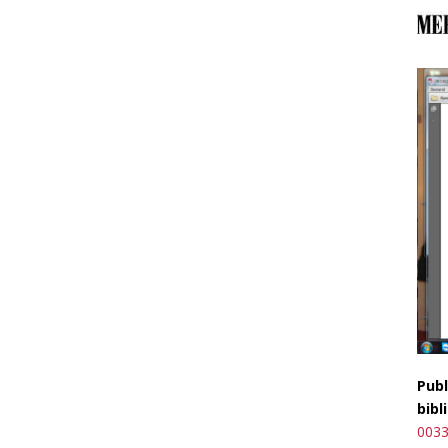
Publ
bibl
003