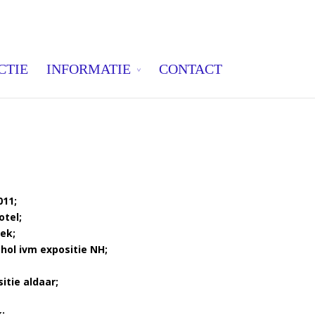
CTIE
INFORMATIE
CONTACT
011;
otel;
eek;
hol ivm expositie NH;
itie aldaar;
;