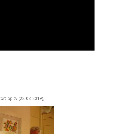
ort op tv (22-08-2019);