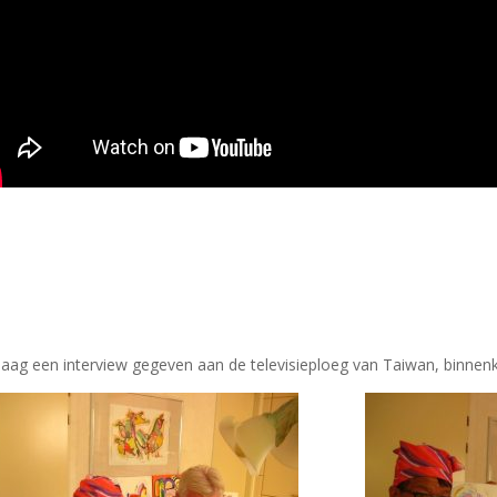
aag een interview gegeven aan de televisieploeg van Taiwan, binnenk