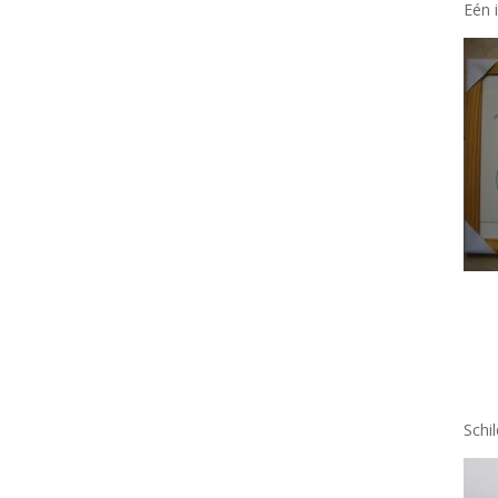
Eén 
Schi